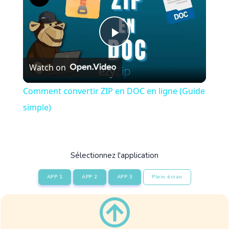
Play
Watch on
Video
Comment convertir ZIP en DOC en ligne (Guide
simple)
Sélectionnez l'application
APP 1
APP 2
APP 3
Plein écran