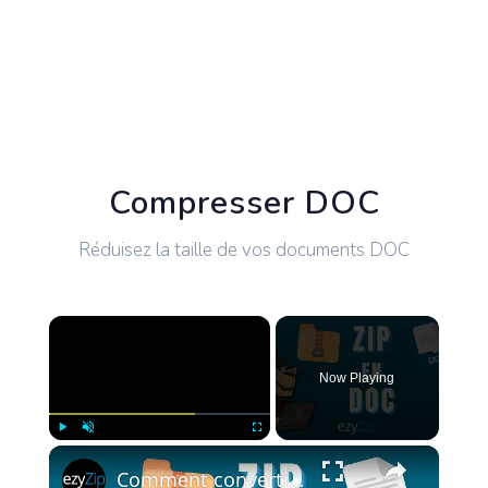
Compresser DOC
Réduisez la taille de vos documents DOC
×
Now Playing
×
Play
Unmute
Fullscreen
Comment convertir ZIP en DOC en ligne (Guide simple)