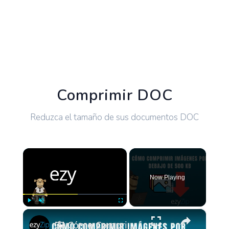
Comprimir DOC
Reduzca el tamaño de sus documentos DOC
×
Now Playing
×
Play
Unmute
Fullscreen
🖼️ Cómo Comprimir Imágenes de Menos de 500 kb Online Gratis sin Necesidad de Instalar Software