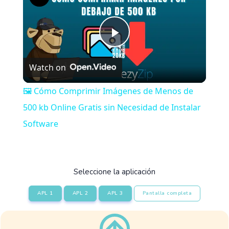
Play
Watch on
Video
🖼️ Cómo Comprimir Imágenes de Menos de
500 kb Online Gratis sin Necesidad de Instalar
Software
Seleccione la aplicación
APL 1
APL 2
APL 3
Pantalla completa