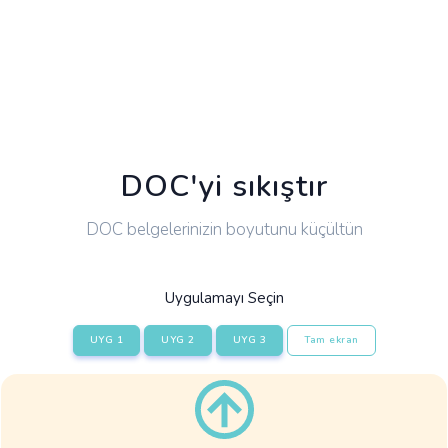
DOC'yi sıkıştır
DOC belgelerinizin boyutunu küçültün
Uygulamayı Seçin
UYG 1
UYG 2
UYG 3
Tam ekran