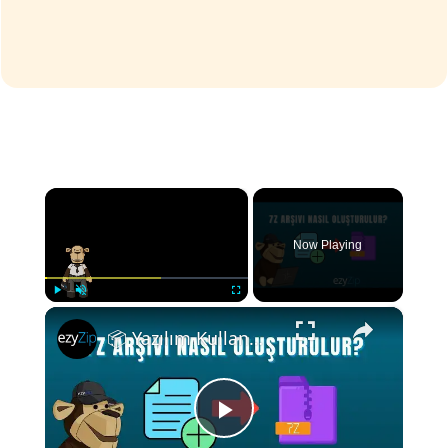
×
Now Playing
×
Play
Unmute
Fullscreen
📦 Yazılım Kullanmadan Ücretsiz 7Z Arşivleri Nasıl Oluşturulur | Maksimum Sıkıştırma
Play