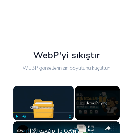
WebP'yi sıkıştır
WEBP görsellerinizin boyutunu küçültün
×
Now Playing
×
Play
Unmute
Fullscreen
📦 ezyZip ile Çevrimiçi Ücretsiz Arşiv Dosyası Nasıl Oluşturulur | Yazılım Kurulumu Gerekmez