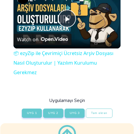
Play
Watch on
Video
📦 ezyZip ile Çevrimiçi Ücretsiz Arşiv Dosyası
Nasıl Oluşturulur | Yazılım Kurulumu
Gerekmez
Uygulamayı Seçin
UYG 1
UYG 2
UYG 3
Tam ekran