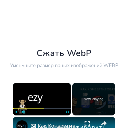
Сжать WebP
Уменьшите размер ваших изображений WEBP
×
Now Playing
×
Play
Unmute
Fullscreen
🖼️ Как Конвертировать GIF в WEBP Онлайн Бесплатно | Установка Программного Обеспечения Не Требуется