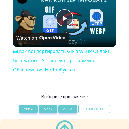
Play
Watch on
Video
🖼️ Как Конвертировать GIF в WEBP Онлайн
Бесплатно | Установка Программного
Обеспечения Не Требуется
Выберите приложение
APP 1
APP 2
APP 3
На весь экран