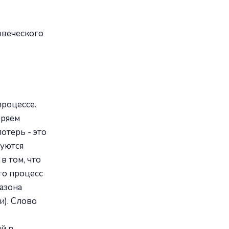
овеческого
процессе.
еряем
отерь - это
зуются
в том, что
то процесс
азона
и). Слово
й в