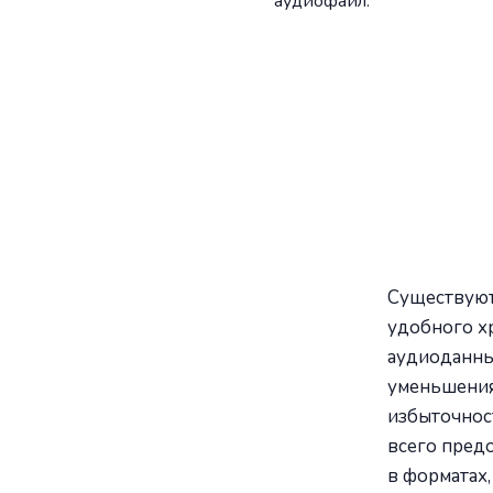
аудиофайл.
Существуют
удобного х
аудиоданны
уменьшения
избыточнос
всего пред
в форматах,