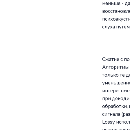
меньше - да
восстановл
психоакуст
слуха путем
Сжатие с по
Алгоритмы с
только те д
уменьшение 
интересные 
при декодир
обработки,
сигнала (р
Lossy испол
используем