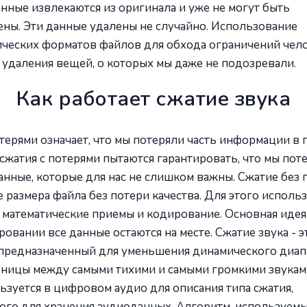
нные извлекаются из оригинала и уже не могут быть
ены. Эти данные удалены не случайно. Использование
ических форматов файлов для обхода ограничений чел
 удаления вещей, о которых мы даже не подозревали.
Как работает сжатие звука
терями означает, что мы потеряли часть информации в 
жатия с потерями пытаются гарантировать, что мы пот
анные, которые для нас не слишком важны. Сжатие без п
размера файла без потери качества. Для этого исполь
математические приемы и кодирование. Основная идея 
овании все данные остаются на месте. Сжатие звука - э
 предназначенный для уменьшения динамического диап
азницы между самыми тихими и самыми громкими звукам
ьзуется в цифровом аудио для описания типа сжатия,
ого для хранения аудиоданных. Алгоритм, используемы