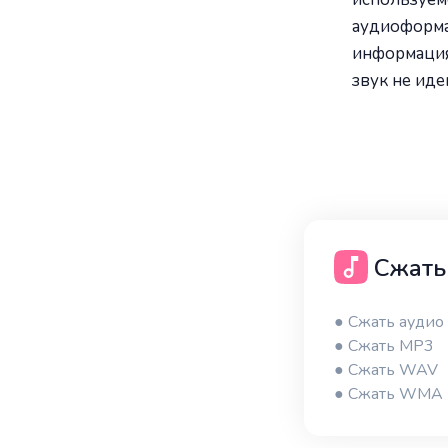
аудиоформат
информация 
звук не иде
Сжать
● Сжать аудио
● Сжать MP3
● Сжать WAV
● Сжать WMA