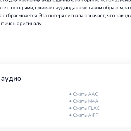
е с потерями, сжимает аудиоданные таким образом, чт
отбрасывается. Эта потеря сигнала означает, что зако
нтичен оригиналу.
 аудио
● Сжать AAC
● Сжать M4A
● Сжать FLAC
● Сжать AIFF