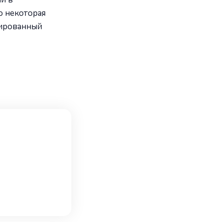
о некоторая
дированный