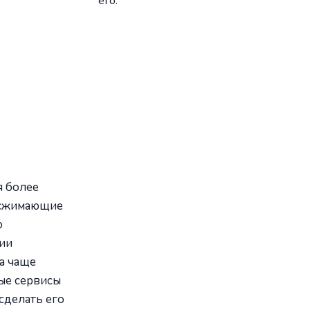
его.
я более
, сжимающие
ю
ии
а чаще
ые сервисы
сделать его