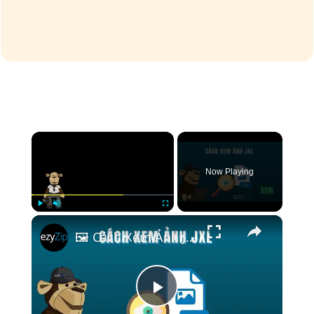
×
Now Playing
×
Play
Unmute
Fullscreen
🖼️ Cách Xem Ảnh JXL Trực Tuyến Miễn Phí | Không Cần Cài Đặt Phần Mềm
Play