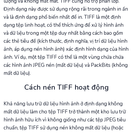
lượng và không mất mát. TIFF cũng hỗ trợ phân lớp.
Định dạng này được sử dụng rộng rãi trong ngành in ấn
và là định dạng phổ biến nhất để in. TIFF là một định
dạng tệp linh hoạt, có thể thích ứng để xử lý hình ảnh
và dữ liệu trong một tệp duy nhất bằng cách bao gồm
các thẻ tiêu đề (kích thước, định nghĩa, vị trí dữ liệu hình
ảnh, áp dụng nén hình ảnh) xác định hình dạng của hình
ảnh. Ví dụ, một tệp TIFF có thể là một vùng chứa chứa
các hình ảnh JPEG nén (mất dữ liệu) và PackBits (không
mất dữ liệu).
Cách nén TIFF hoạt động
Khả năng lưu trữ dữ liệu hình ảnh ở định dạng không
mất dữ liệu làm cho tệp TIFF trở thành một kho lưu trữ
hình ảnh hữu ích vì không giống như các tệp JPEG tiêu
chuẩn, tệp TIFF sử dụng nén không mất dữ liệu (hoặc