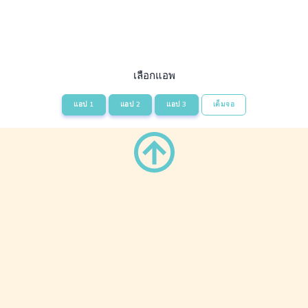
เลือกแอพ
แอป 1
แอป 2
แอป 3
เต็มจอ