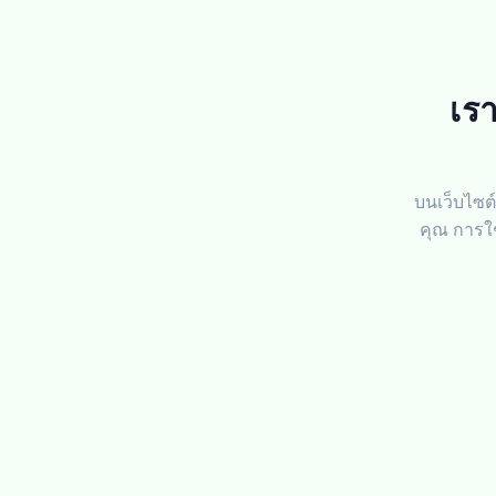
เร
บนเว็บไซต์
คุณ การใ