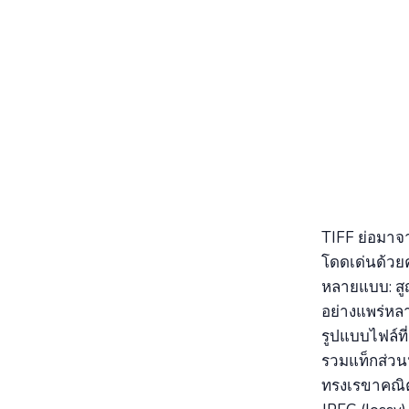
TIFF ย่อมาจา
โดดเด่นด้วยค
หลายแบบ: สูญ
อย่างแพร่หล
รูปแบบไฟล์ที
รวมแท็กส่วน
ทรงเรขาคณิต