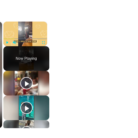
×
×
Play
Unmute
Fullscreen
Now Playing