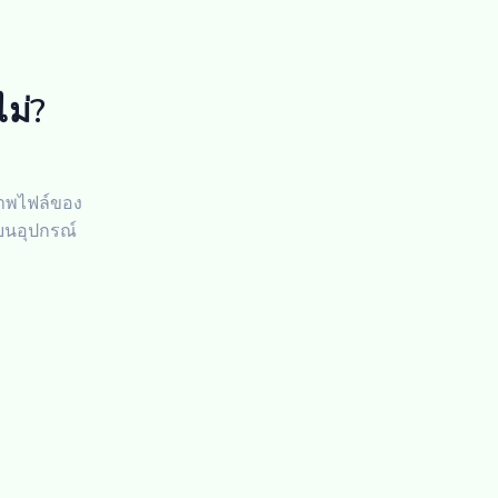
ม่?
ิภาพไฟล์ของ
บนอุปกรณ์