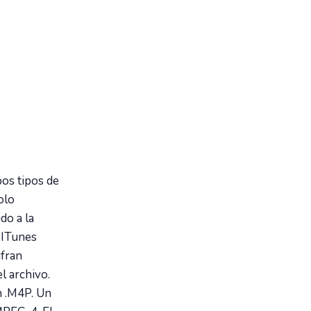
os tipos de
olo
do a la
 ITunes
ifran
l archivo.
n .M4P. Un