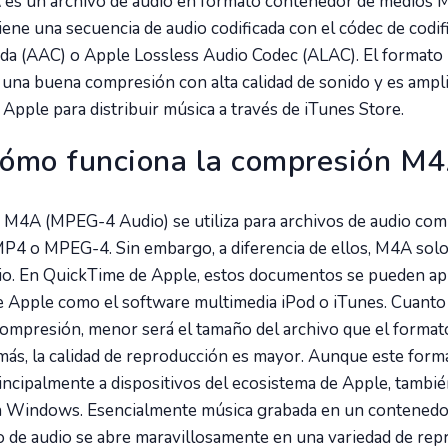
 es un archivo de audio en formato contenedor de medios 
iene una secuencia de audio codificada con el códec de codif
ada (AAC) o Apple Lossless Audio Codec (ALAC). El format
una buena compresión con alta calidad de sonido y es amp
 Apple para distribuir música a través de iTunes Store.
ómo funciona la compresión M
 M4A (MPEG-4 Audio) se utiliza para archivos de audio co
P4 o MPEG-4. Sin embargo, a diferencia de ellos, M4A solo
io. En QuickTime de Apple, estos documentos se pueden apl
 Apple como el software multimedia iPod o iTunes. Cuanto
compresión, menor será el tamaño del archivo que el forma
ás, la calidad de reproducción es mayor. Aunque este form
incipalmente a dispositivos del ecosistema de Apple, tambi
n Windows. Esencialmente música grabada en un contened
o de audio se abre maravillosamente en una variedad de re