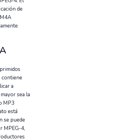
MPEG-4. El
icación de
o M4A
liamente
4A
mprimidos
 contiene
icar a
 mayor sea la
to MP3
ato está
én se puede
or MPEG-4,
productores