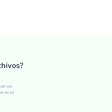
chivos?
zar sus
io en su