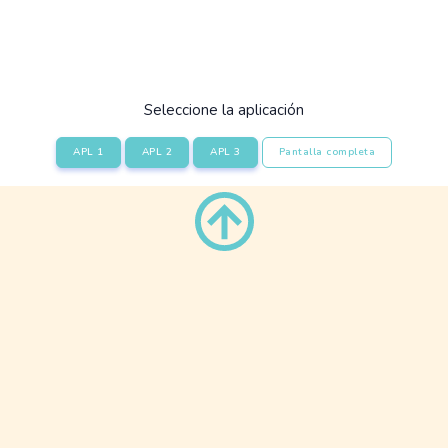
Seleccione la aplicación
APL 1
APL 2
APL 3
Pantalla completa