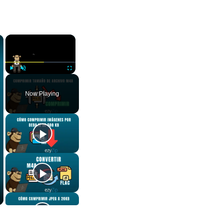
×
×
Play
Unmute
Fullscreen
Now Playing