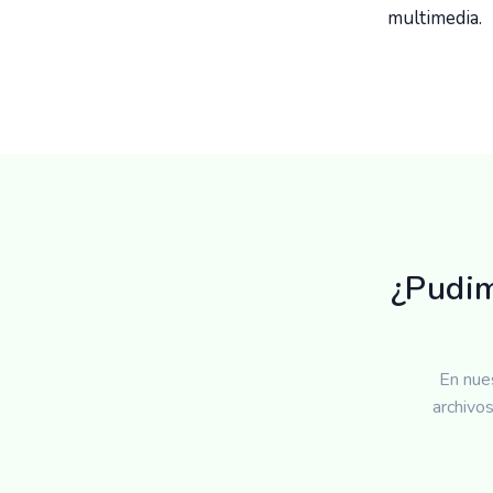
multimedia.
¿Pudim
En nues
archivo