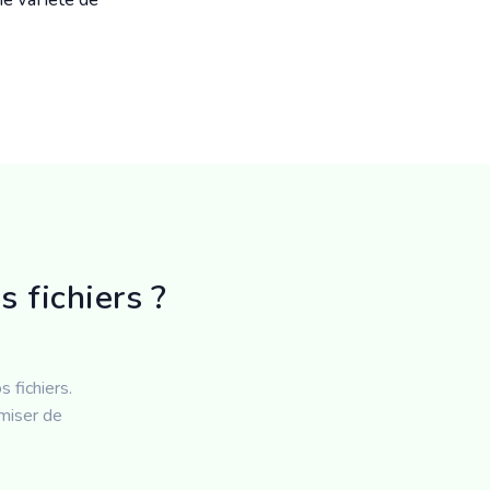
 fichiers ?
 fichiers.
omiser de