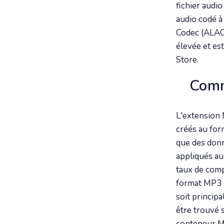
fichier audi
audio codé à
Codec (ALAC
élevée et est
Store.
Comm
L'extension 
créés au fo
que des don
appliqués au
taux de compr
format MP3 n
soit princip
être trouvé 
conteneur MP