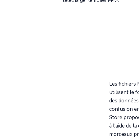
télécharger le fichier M4A
Les fichiers
utilisent le
des données 
confusion en
Store propo
à l'aide de l
morceaux pro