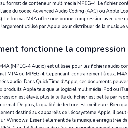
o au format de conteneur multimédia MPEG-4. Le fichier cont
 l'aide du codec Advanced Audio Coding (AAC) ou Apple Los
). Le format M4A offre une bonne compression avec une qu
 largement utilisé par Apple pour distribuer de la musique v
ent fonctionne la compressio
M4A (MPEG-4 Audio) est utilisée pour les fichiers audio c
rmat MP4 ou MPEG-4. Cependant, contrairement à eux, M4A 
nées audio. Dans QuickTime d'Apple, ces documents peuven
x produits Apple tels que le logiciel multimédia iPod ou iTun
ession est élevé, plus la taille du fichier est petite par rap
ormal. De plus, la qualité de lecture est meilleure. Bien qu
alement destiné aux appareils de l'écosystème Apple, il peu
sur Windows. Essentiellement de la musique enregistrée d
EG-4, un tel fichier audio s'ouvre magnifiquement dans un