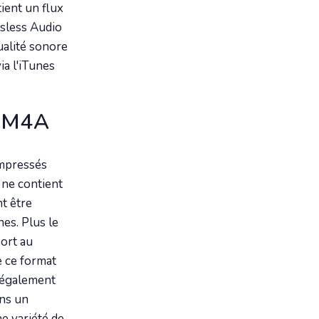
ient un flux
sless Audio
alité sonore
ia l'iTunes
n M4A
ompressés
ne contient
t être
es. Plus le
port au
e ce format
t également
ans un
e variété de