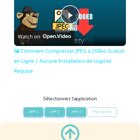
Play
Watch on
Video
🖼️ Comment Compresser JPEG à 200ko Gratuit
en Ligne | Aucune Installation de Logiciel
Requise
Sélectionnez l'application
APP 1
APP 2
APP 3
Plein écran