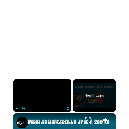
×
Now Playing
×
Play
Unmute
Fullscreen
🖼️ Comment Compresser JPEG à 200ko Gratuit en Ligne | Aucune Installation de Logiciel Requise