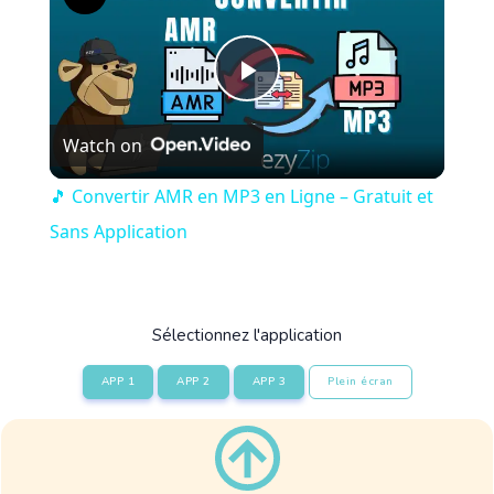
Play
Watch on
Video
🎵 Convertir AMR en MP3 en Ligne – Gratuit et
Sans Application
Sélectionnez l'application
APP 1
APP 2
APP 3
Plein écran