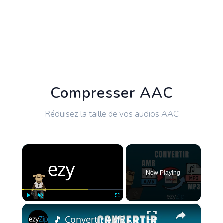
Compresser AAC
Réduisez la taille de vos audios AAC
×
Now Playing
×
Play
Unmute
Fullscreen
🎵 Convertir AMR en MP3 en Ligne – Gratuit et Sans Application