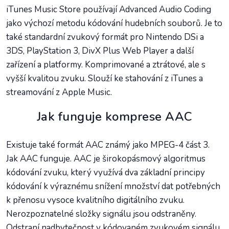
iTunes Music Store používají Advanced Audio Coding
jako výchozí metodu kódování hudebních souborů. Je to
také standardní zvukový formát pro Nintendo DSi a
3DS, PlayStation 3, DivX Plus Web Player a další
zařízení a platformy. Komprimované a ztrátové, ale s
vyšší kvalitou zvuku. Slouží ke stahování z iTunes a
streamování z Apple Music.
Jak funguje komprese AAC
Existuje také formát AAC známý jako MPEG-4 část 3.
Jak AAC funguje. AAC je širokopásmový algoritmus
kódování zvuku, který využívá dva základní principy
kódování k výraznému snížení množství dat potřebných
k přenosu vysoce kvalitního digitálního zvuku.
Nerozpoznatelné složky signálu jsou odstraněny.
Odstraní nadbytečnost v kódovaném zvukovém signálu.