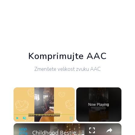
Komprimujte AAC
Zmenšete velikost zvuku AAC
×
Now Playing
×
Play
Unmute
Fullscreen
Childhood Bestie Who Moved Away Surprises Friend In Restaurant | Happily TV