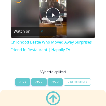
Play
Watch on
Video
Childhood Bestie Who Moved Away Surprises
Friend In Restaurant | Happily TV
Vyberte aplikaci
APL 1
APL 2
APL 3
Celá obrazovka