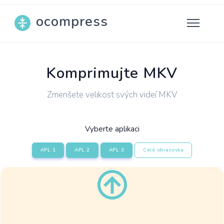
ocompress
Komprimujte MKV
Zmenšete velikost svých videí MKV
Vyberte aplikaci
APL 1
APL 2
APL 3
Celá obrazovka