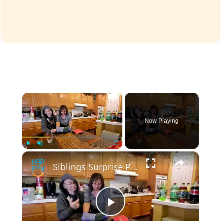
×
Now Playing
×
Play
Unmute
Fullscreen
Siblings Surprise Parents By Paying Off Their Mortgage | Happily TV
Play