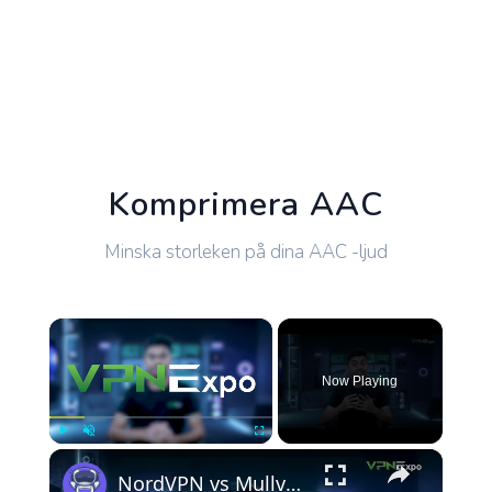
Komprimera AAC
Minska storleken på dina AAC -ljud
×
Now Playing
×
Play
Unmute
Fullscreen
NordVPN vs Mullvad: Which VPN Offers Better Privacy & Performance in 2025? | VPN EXPO