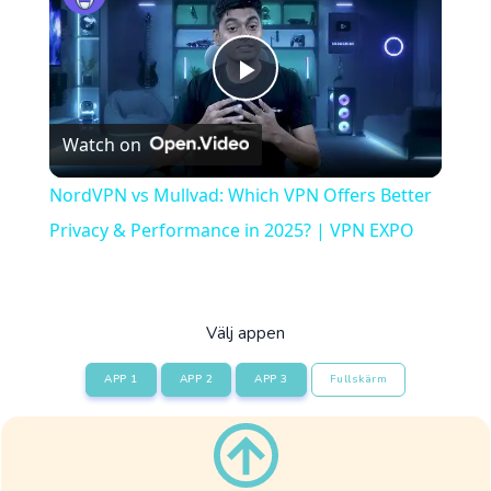
Play
Watch on
Video
NordVPN vs Mullvad: Which VPN Offers Better
Privacy & Performance in 2025? | VPN EXPO
Välj appen
APP 1
APP 2
APP 3
Fullskärm