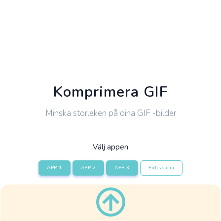
Komprimera GIF
Minska storleken på dina GIF -bilder
Välj appen
APP 1
APP 2
APP 3
Fullskärm