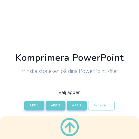
Komprimera PowerPoint
Minska storleken på dina PowerPoint -filer
Välj appen
APP 1
APP 2
APP 3
Fullskärm