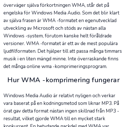
överväger själva förkortningen WMA, står det på
engelska för Windows Media Audio. Som det blir klart
av själva frasen är WMA -formatet en egenutvecklad
utveckling av Microsoft och stöds av nästan alla
Windows -system, förutom kanske helt föråldrade
versioner. WMA -formatet är ett av de mest populära
ljudfilformaten. Det hjälper till att passa många timmars
musik i en liten mängd minne. Inte överraskande finns
det många online wma -komprimeringsprogram.
Hur WMA -komprimering fungerar
Windows Media Audio är relativt nyligen och verkar
vara baserat på en kodningsmetod som liknar MP3. På
örat gav detta format nästan ingen skillnad från MP3 -
resultat, vilket gjorde WMA till en mycket stark
konkurrent. En betydande nackdel med WMA var