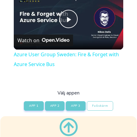
Play
Watch on
Video
Azure User Group Sweden: Fire & Forget with
Azure Service Bus
Välj appen
APP 1
APP 2
APP 3
Fullskärm