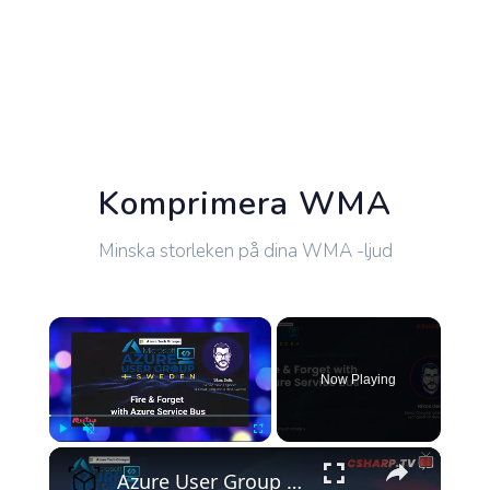
Komprimera WMA
Minska storleken på dina WMA -ljud
×
Now Playing
×
Play
Unmute
Fullscreen
Azure User Group Sweden: Fire & Forget with Azure Service Bus