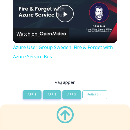
Play
Watch on
Video
Azure User Group Sweden: Fire & Forget with
Azure Service Bus
Välj appen
APP 1
APP 2
APP 3
Fullskärm