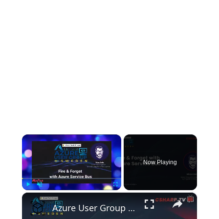
×
Now Playing
×
Play
Unmute
Fullscreen
Azure User Group Sweden: Fire & Forget with Azure Service Bus