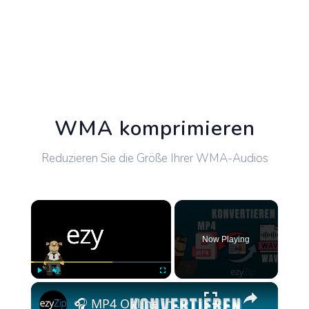
WMA komprimieren
Reduzieren Sie die Größe Ihrer WMA-Audios
×
Now Playing
×
Play
Unmute
Fullscreen
🎧 MP4 Online in WAV Konvertieren – Kostenlos und Ohne App