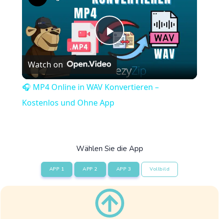
Play
Watch on
Video
🎧 MP4 Online in WAV Konvertieren –
Kostenlos und Ohne App
Wählen Sie die App
APP 1
APP 2
APP 3
Vollbild