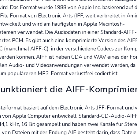
ird. Das Format wurde 1988 von Apple Inc. basierend auf 
File Format von Electronic Arts (IFF, weit verbreitet in Ami
twickelt und wird am häufigsten in Apple Macintosh-
temen verwendet. Die Audiodaten in einer Standard-AIFF-
rtes PCM. Es gibt auch eine komprimierte Version des AIF
C (manchmal AIFF-C), in der verschiedene Codecs zur Kom
erden können. AIFF ist neben CDA und WAV eines der Form
llen Audio- und Videoanwendungen verwendet werden, da 
m populäreren MP3-Format verlustfrei codiert ist.
funktioniert die AIFF-Komprimie
eiformat basiert auf dem Electronic Arts .IFF-Format und
h von Apple Computer entwickelt. Standard-CD-Audio-AIF
4,1 kHz, 16 Bit gesampelt und haben zwei Kanäle für Ster
 von Dateien mit der Endung AIF besteht darin, dass Dateie