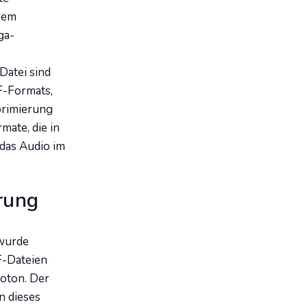
dem
ga-
Datei sind
F-Formats,
primierung
ate, die in
das Audio im
rung
 wurde
F-Dateien
eoton. Der
n dieses