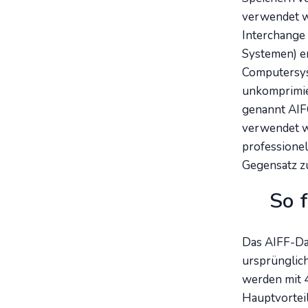
verwendet w
Interchange 
Systemen) en
Computersys
unkomprimie
genannt AIF
verwendet w
professione
Gegensatz zu
So 
Das AIFF-Dat
ursprünglic
werden mit 4
Hauptvorteil