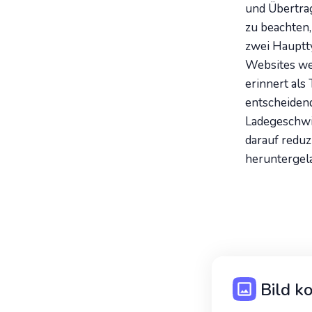
und Übertrag
zu beachten,
zwei Hauptty
Websites we
erinnert als
entscheidend
Ladegeschwin
darauf reduz
heruntergel
Bild k