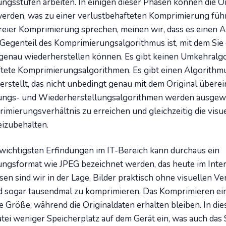
gsstufen arbeiten. In einigen dieser Phasen können die Or
erden, was zu einer verlustbehafteten Komprimierung füh
reier Komprimierung sprechen, meinen wir, dass es einen 
s Gegenteil des Komprimierungsalgorithmus ist, mit dem Sie
 genau wiederherstellen können. Es gibt keinen Umkehralg
tete Komprimierungsalgorithmen. Es gibt einen Algorithmu
erstellt, das nicht unbedingt genau mit dem Original überei
ngs- und Wiederherstellungsalgorithmen werden ausgewä
mierungsverhältnis zu erreichen und gleichzeitig die visue
eizubehalten.
 wichtigsten Erfindungen im IT-Bereich kann durchaus ein
ngsformat wie JPEG bezeichnet werden, das heute im Inter
sen sind wir in der Lage, Bilder praktisch ohne visuellen Ve
d sogar tausendmal zu komprimieren. Das Komprimieren ein
re Größe, während die Originaldaten erhalten bleiben. In die
tei weniger Speicherplatz auf dem Gerät ein, was auch das