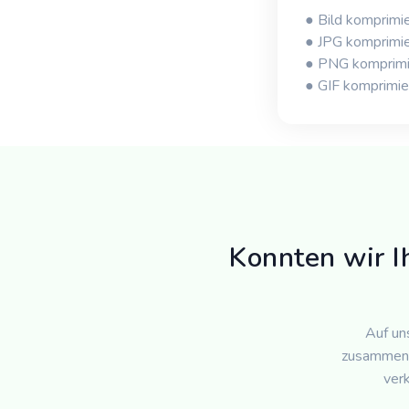
● Bild komprimi
● JPG komprimi
● PNG komprimi
● GIF komprimie
Konnten wir I
Auf un
zusammeng
verk