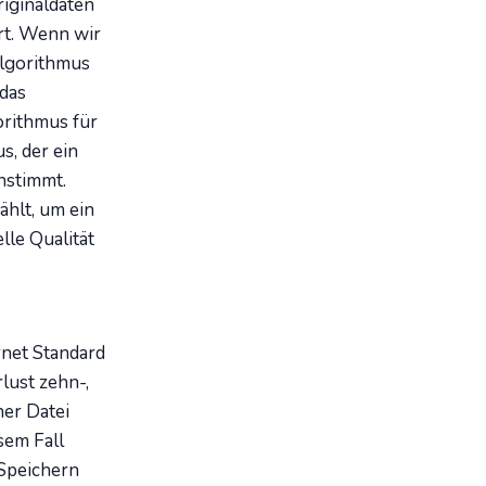
iginaldaten
rt. Wenn wir
Algorithmus
 das
orithmus für
s, der ein
nstimmt.
hlt, um ein
lle Qualität
net Standard
rlust zehn-,
er Datei
sem Fall
 Speichern