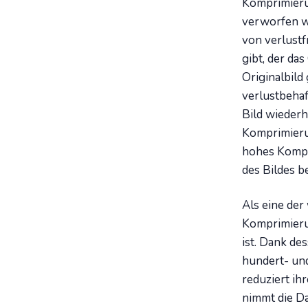
Komprimierun
verworfen w
von verlustf
gibt, der da
Originalbild
verlustbehaf
Bild wiederh
Komprimieru
hohes Kompri
des Bildes b
Als eine der
Komprimieru
ist. Dank des
hundert- un
reduziert ih
nimmt die Da