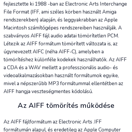
fejlesztette ki 1988 -ban az Electronic Arts Interchange
File Format (IFF, ami széles körben használt Amiga
rendszerekben) alapján, és leggyakrabban az Apple
Macintosh számítógépes rendszereiben használják. A
szabványos AIFF fájl audio adatai tömörítetlen PCM.
Létezik az AIFF formátum tömörített változata is, az
úgynevezett AIFC (néha AIFF-C), amelyben a
tömörítéshez különféle kodekek használhatók. Az AIFF
a CDA és a WAV mellett a professzionális audio- és
videoalkalmazásokban használt formátumok egyike,
mivel a népszerűbb MP3 formátummal ellentétben az
AIFF hangja veszteségmentes kódolású.
Az AIFF tömörítés működése
Az AIFF fájlformátum az Electronic Arts .IFF
formátumán alapul, és eredetileg az Apple Computer