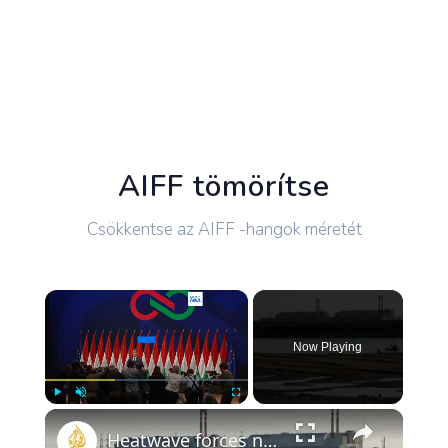
AIFF tömörítse
Csökkentse az AIFF -hangok méretét
×
Now Playing
×
Play
Unmute
Fullscreen
Heatwave forces nuclear shutdown in Hungary