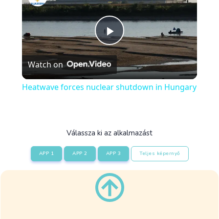
Play
Watch on
Video
Heatwave forces nuclear shutdown in Hungary
Válassza ki az alkalmazást
APP 1
APP 2
APP 3
Teljes képernyő