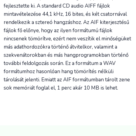
fejlesztette ki. A standard CD audio AIFF fájlok
mintavételezése 44,1 kHz, 16 bites, és két csatornával
rendelkezik a sztereó hangzáshoz. Az AIF kiterjesztésű
fájlok fő előnye, hogy az ilyen formátumú fájlok
nincsenek tömörítve, ezért nem veszítik el minőségüket
más adathordozókra történő átvitelkor, valamint a
szekvenátorokban és más hangprogramokban történő
további feldolgozás során. Ez a formátum a WAV
formátumhoz hasonlóan hang tömörítés nélküli
tárolását jelenti. Emiatt az AIF formátumban tárolt zene
sok memóriát foglal el, 1 perc akár 10 MB is lehet.