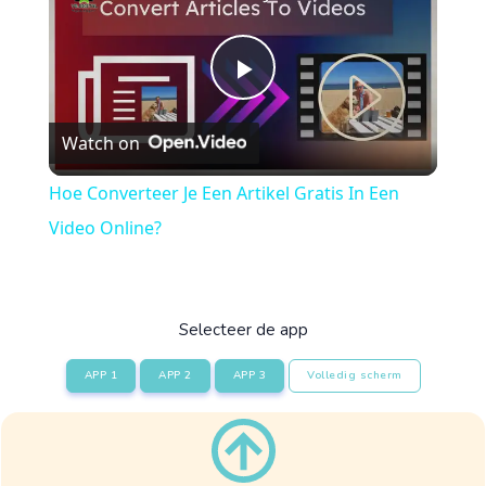
Play
Watch on
Video
Hoe Converteer Je Een Artikel Gratis In Een
Video Online?
Selecteer de app
APP 1
APP 2
APP 3
Volledig scherm