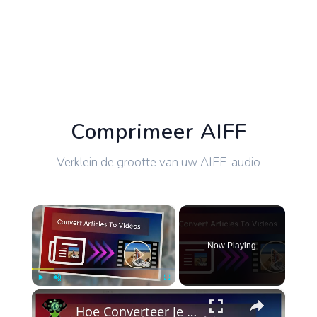
Comprimeer AIFF
Verklein de grootte van uw AIFF-audio
×
Now Playing
×
Play
Unmute
Fullscreen
Hoe Converteer Je Een Artikel Gratis In Een Video Online?