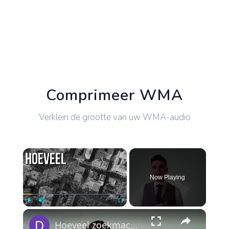
Comprimeer WMA
Verklein de grootte van uw WMA-audio
×
Now Playing
×
Play
Unmute
Fullscreen
Hoeveel zoekmachine optimalisatie kosten moet ik maken?