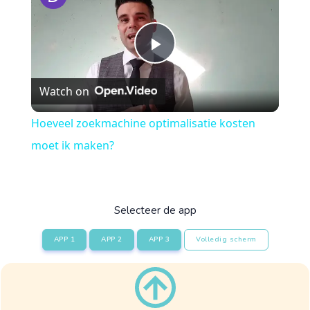
Play
Watch on
Video
Hoeveel zoekmachine optimalisatie kosten
moet ik maken?
Selecteer de app
APP 1
APP 2
APP 3
Volledig scherm