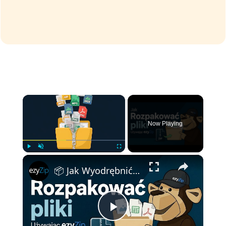
×
Now Playing
×
Play
Unmute
Fullscreen
📦 Jak Wyodrębnić Pliki za Pomocą EzyZip Online Za Darmo | Bez Instalacji Oprogramowania
Play