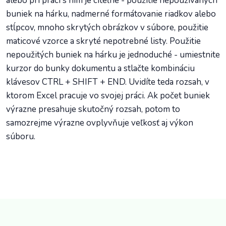
alebo pri práci s ním je citeľné - použitie nepoužívaných
buniek na hárku, nadmerné formátovanie riadkov alebo
stĺpcov, mnoho skrytých obrázkov v súbore, použitie
maticové vzorce a skryté nepotrebné listy. Použitie
nepoužitých buniek na hárku je jednoduché - umiestnite
kurzor do bunky dokumentu a stlačte kombináciu
klávesov CTRL + SHIFT + END. Uvidíte teda rozsah, v
ktorom Excel pracuje vo svojej práci. Ak počet buniek
výrazne presahuje skutočný rozsah, potom to
samozrejme výrazne ovplyvňuje veľkosť aj výkon
súboru.