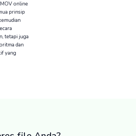
r MOV online
ua prinsip
 kemudian
ecara
, tetapi juga
oritma dan
if yang
es file Anda?