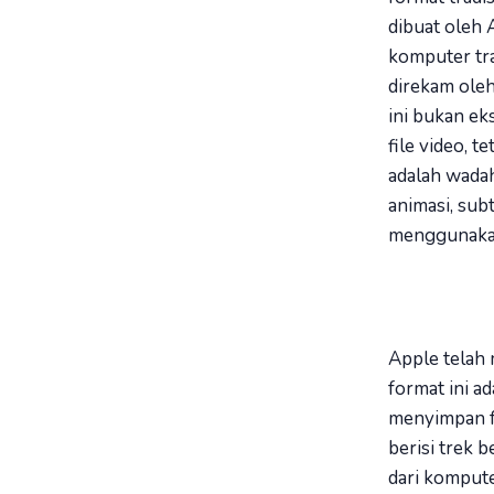
dibuat oleh 
komputer tra
direkam oleh
ini bukan eks
file video, t
adalah wadah 
animasi, sub
menggunakan
Apple telah
format ini a
menyimpan fo
berisi trek 
dari kompute