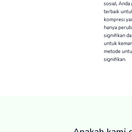
sosial, And
terbaik unt
kompresi yan
hanya peruba
signifikan d
untuk kemam
metode untu
signifikan.
Apakah kami 