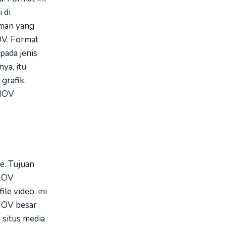
 di
aman yang
OV. Format
pada jenis
nya, itu
grafik,
 MOV
e. Tujuan
 MOV
le video, ini
 MOV besar
 situs media