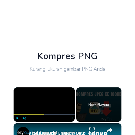
Kompres PNG
Kurangi ukuran gambar PNG Anda
×
Now Playing
×
Play
Unmute
Fullscreen
🖼️ Cara Mengompres JPEG ke 100kb Online Gratis | Tanpa Instalasi Perangkat Lunak