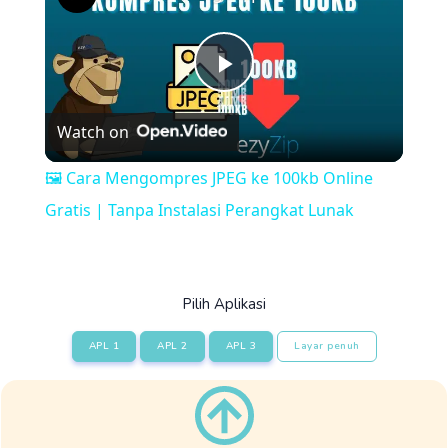
Play
Watch on
Video
🖼️ Cara Mengompres JPEG ke 100kb Online
Gratis | Tanpa Instalasi Perangkat Lunak
Pilih Aplikasi
APL 1
APL 2
APL 3
Layar penuh