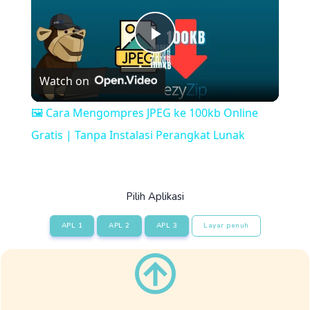
Play
Watch on
Video
🖼️ Cara Mengompres JPEG ke 100kb Online
Gratis | Tanpa Instalasi Perangkat Lunak
Pilih Aplikasi
APL 1
APL 2
APL 3
Layar penuh