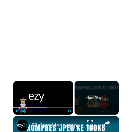
×
Now Playing
×
Play
Unmute
Fullscreen
🖼️ Cara Mengompres JPEG ke 100kb Online Gratis | Tanpa Instalasi Perangkat Lunak