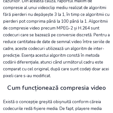
cazurilor. Din această cauză, raportul maxim de
compresie al unui videoclip mediu realizat de algoritmi
fără pierderi nu depășește 3 la 1, în timp ce algoritmii cu
pierderi pot comprima până la 100 până la 1. Algoritmii
de compresie video precum MPEG-2 și H.264 sunt
codecuri care se bazează pe conversie discretă. Pentru a
reduce cantitatea de date de semnal video între seriile de
cadre, aceste codecuri utilizează un algoritm de inter-
predicție. Esența acestui algoritm constă în metoda
codării diferențiale, atunci când următorul cadru este
comparat cu cel original, după care sunt codați doar acei
pixeli care s-au modificat.
Cum funcționează compresia video
Există o concepție greșită obișnuită conform căreia
codecurile redă fișiere media. De fapt, playere media