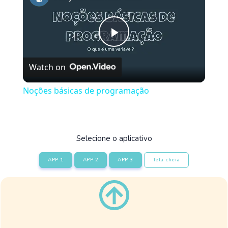
Play
Watch on
Video
Noções básicas de programação
Selecione o aplicativo
APP 1
APP 2
APP 3
Tela cheia