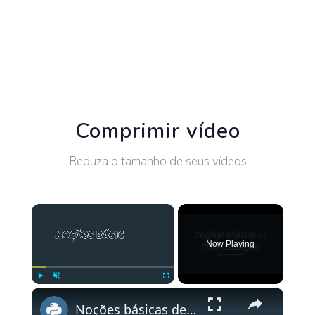
Comprimir vídeo
Reduza o tamanho de seus vídeos
×
Now Playing
×
Play
Unmute
Fullscreen
Noções básicas de programação