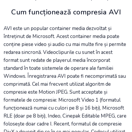
Cum funcționează compresia AVI
AVI este un popular container media dezvoltat și
întreținut de Microsoft. Acest container media poate
conține piese video și audio cu mai multe fire și permite
redarea sincronă. Videoclipurile cu sunet în acest
format sunt redate de playerul media încorporat
standard în toate sistemele de operare ale familiei
Windows. Înregistrarea AVI poate fi necomprimată sau
comprimată. Cel mai frecvent utilizat algoritm de
compresie este Motion JPEG. Sunt acceptate și
formatele de compresie: Microsoft Video 1 (formatul
funcționează numai cu culori pe 8 și 16 biți), Microsoft
RLE (doar pe 8 biți), Indeo, Cinepak Editable MPEG, care
folosește doar cadre I. Recent, formatul de compresie
DivX a devenit din ce în ce mai popular. Codecul utilizat