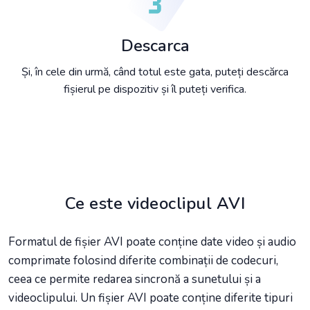
Descarca
Și, în cele din urmă, când totul este gata, puteți descărca
fișierul pe dispozitiv și îl puteți verifica.
Ce este videoclipul AVI
Formatul de fișier AVI poate conține date video și audio
comprimate folosind diferite combinații de codecuri,
ceea ce permite redarea sincronă a sunetului și a
videoclipului. Un fișier AVI poate conține diferite tipuri