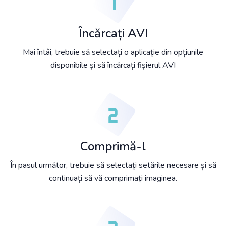
Încărcați AVI
Mai întâi, trebuie să selectați o aplicație din opțiunile
disponibile și să încărcați fișierul AVI
Comprimă-l
În pasul următor, trebuie să selectați setările necesare și să
continuați să vă comprimați imaginea.