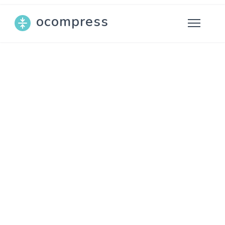
ocompress