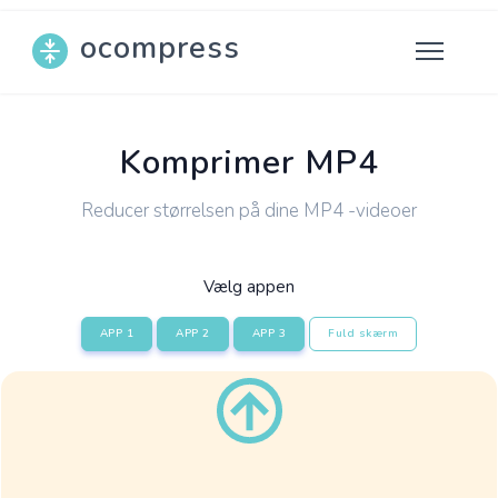
ocompress
Komprimer MP4
Reducer størrelsen på dine MP4 -videoer
Vælg appen
APP 1
APP 2
APP 3
Fuld skærm