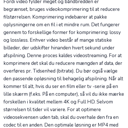
Fordi video fylder meget og båndbredden er
begrænset, bruges videokomprimering til at reducere
filstørrelsen. Komprimering indebærer at pakke
oplysningerne om en fil i et mindre rum. Det fungerer
gennem to forskellige former for komprimering: lossy
og lossless. Enhver video består af mange statiske
billeder, der udskifter hinanden hvert sekund under
afspilning. Denne proces kaldes videostreaming. For at
komprimere det skal du reducere mængden af data, der
overføres pr. Tidsenhed (bitrate). Du bør også vælge
den passende opløsning til behagelig afspilning. Når alt
kommer til alt, hvis du ser en film eller tv -serie på en
lille skærm (f.eks. På en computer), så vil du ikke mærke
forskellen i kvalitet mellem 4K og Full HD. Selvom
størrelsen til tider vil variere. For at optimere
videosekvensen uden tab, skal du overhale den fra en
codec til en anden. Den optimale løsning er MP4 med