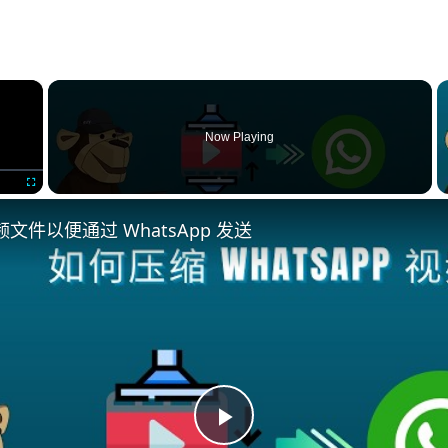
×
Now Playing
Fullscreen
文件以便通过 WhatsApp 发送
Play