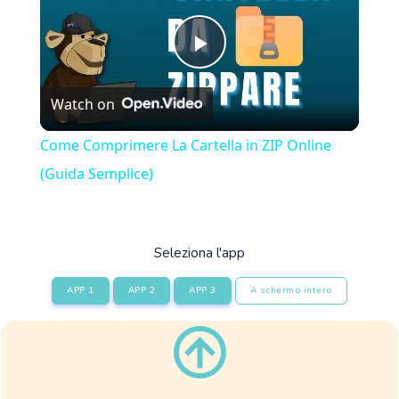
Play
Watch on
Video
Come Comprimere La Cartella in ZIP Online
(Guida Semplice)
Seleziona l'app
APP 1
APP 2
APP 3
A schermo intero