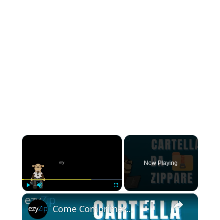
×
Now Playing
×
Play
Unmute
Fullscreen
Come Comprimere La Cartella in ZIP Online (Guida Semplice)