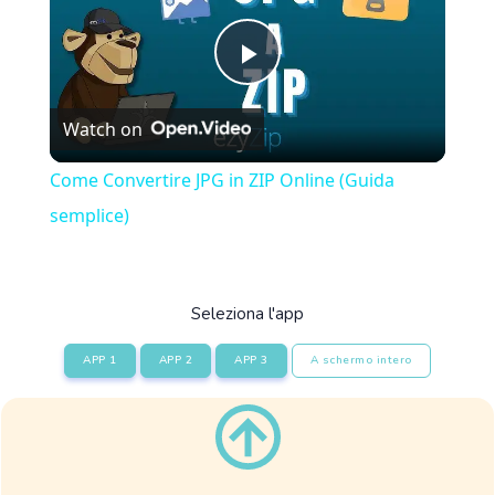
Play
Watch on
Video
Come Convertire JPG in ZIP Online (Guida
semplice)
Seleziona l'app
APP 1
APP 2
APP 3
A schermo intero