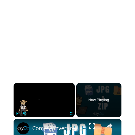
×
Now Playing
×
Play
Unmute
Fullscreen
Come Convertire JPG in ZIP Online (Guida semplice)